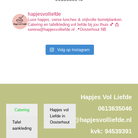
hapjesvolliefde
Luxe hapjes, verse lunches & stijlvolle borrelplanken.
Catering en tafelkleding vol liefde bij jou thuis 💕
📩
serena@hapjesvolliefde.nl
📍Oosterhout NB
Volg op Instagram
Hapjes Vol Liefde
0613635046
Catering
Hapjes vol
Liefde in
serena@hapjesvolliefde.nl
Tafel
Oosterhout
aankleding
kvk: 94539391